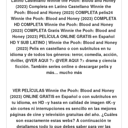
Latino Castellano Winnie the Pooh: Blood and Honey 
(2023) Completa en Latino Castellano Winnie the 
Pooh: Blood and Honey (2023) COMPLETA pelis24 
Winnie the Pooh: Blood and Honey (2023) COMPLETA 
HD COMPLETA Winnie the Pooh: Blood and Honey 
(2023) COMPLETA Gratis Winnie the Pooh: Blood and 
Honey (2023) PELÍCULA ONLINE GRATIS en Español 
HD Y SUB LATINO | Winnie the Pooh: Blood and Honey 
(2023) Pelis en castellano o con subtítulos en tu 
idioma y de todos los géneros: terror, comedia, acción, 
thriller, @VER AQUI ?> @VER AQUI ?> drama y ciencia 
ficción. También series online o descargar pelis y 
más… mucho más
VER PELÍCULAS Winnie the Pooh: Blood and Honey 
(2023) ONLINE GRATIS en Español o con subtítulos en 
tu idioma, en HD –y hasta en calidad de imagen 4K–y 
sin cortes ni interrupciones es sencillo en las mejores 
páginas de cine y televisión gratuitas del año. ¿Cuáles 
son exactamente estas webs? A continuación te 
detallamos todo lo que debes saber para ver las 