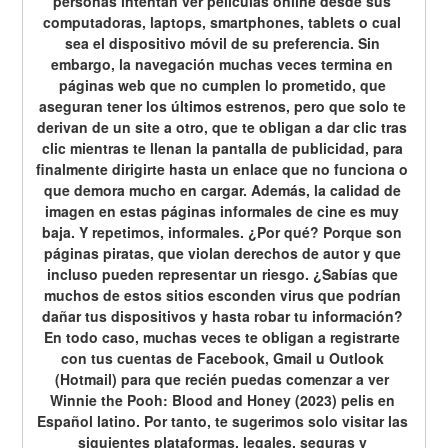
personas intentan ver películas online desde sus 
computadoras, laptops, smartphones, tablets o cual 
sea el dispositivo móvil de su preferencia. Sin 
embargo, la navegación muchas veces termina en 
páginas web que no cumplen lo prometido, que 
aseguran tener los últimos estrenos, pero que solo te 
derivan de un site a otro, que te obligan a dar clic tras 
clic mientras te llenan la pantalla de publicidad, para 
finalmente dirigirte hasta un enlace que no funciona o 
que demora mucho en cargar. Además, la calidad de 
imagen en estas páginas informales de cine es muy 
baja. Y repetimos, informales. ¿Por qué? Porque son 
páginas piratas, que violan derechos de autor y que 
incluso pueden representar un riesgo. ¿Sabías que 
muchos de estos sitios esconden virus que podrían 
dañar tus dispositivos y hasta robar tu información? 
En todo caso, muchas veces te obligan a registrarte 
con tus cuentas de Facebook, Gmail u Outlook 
(Hotmail) para que recién puedas comenzar a ver 
Winnie the Pooh: Blood and Honey (2023) pelis en 
Español latino. Por tanto, te sugerimos solo visitar las 
siguientes plataformas, legales, seguras y 