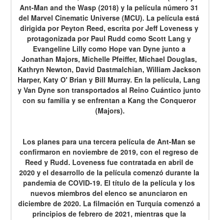
Ant-Man and the Wasp (2018) y la película número 31 
del Marvel Cinematic Universe (MCU). La película está 
dirigida por Peyton Reed, escrita por Jeff Loveness y 
protagonizada por Paul Rudd como Scott Lang y 
Evangeline Lilly como Hope van Dyne junto a 
Jonathan Majors, Michelle Pfeiffer, Michael Douglas, 
Kathryn Newton, David Dastmalchian, William Jackson 
Harper, Katy O' Brian y Bill Murray. En la película, Lang 
y Van Dyne son transportados al Reino Cuántico junto 
con su familia y se enfrentan a Kang the Conqueror 
(Majors).
Los planes para una tercera película de Ant-Man se 
confirmaron en noviembre de 2019, con el regreso de 
Reed y Rudd. Loveness fue contratada en abril de 
2020 y el desarrollo de la película comenzó durante la 
pandemia de COVID-19. El título de la película y los 
nuevos miembros del elenco se anunciaron en 
diciembre de 2020. La filmación en Turquía comenzó a 
principios de febrero de 2021, mientras que la 