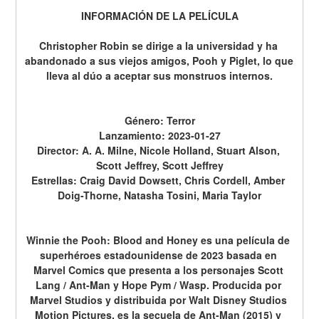
INFORMACIÓN DE LA PELÍCULA
Christopher Robin se dirige a la universidad y ha 
abandonado a sus viejos amigos, Pooh y Piglet, lo que 
lleva al dúo a aceptar sus monstruos internos.
Género: Terror
Lanzamiento: 2023-01-27
Director: A. A. Milne, Nicole Holland, Stuart Alson, 
Scott Jeffrey, Scott Jeffrey
Estrellas: Craig David Dowsett, Chris Cordell, Amber 
Doig-Thorne, Natasha Tosini, Maria Taylor
Winnie the Pooh: Blood and Honey es una película de 
superhéroes estadounidense de 2023 basada en 
Marvel Comics que presenta a los personajes Scott 
Lang / Ant-Man y Hope Pym / Wasp. Producida por 
Marvel Studios y distribuida por Walt Disney Studios 
Motion Pictures, es la secuela de Ant-Man (2015) y 