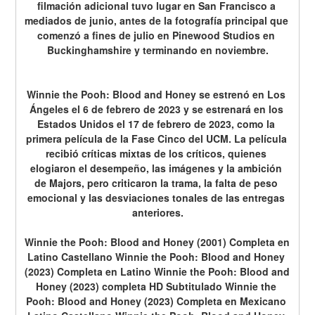
filmación adicional tuvo lugar en San Francisco a 
mediados de junio, antes de la fotografía principal que 
comenzó a fines de julio en Pinewood Studios en 
Buckinghamshire y terminando en noviembre.
Winnie the Pooh: Blood and Honey se estrenó en Los 
Ángeles el 6 de febrero de 2023 y se estrenará en los 
Estados Unidos el 17 de febrero de 2023, como la 
primera película de la Fase Cinco del UCM. La película 
recibió críticas mixtas de los críticos, quienes 
elogiaron el desempeño, las imágenes y la ambición 
de Majors, pero criticaron la trama, la falta de peso 
emocional y las desviaciones tonales de las entregas 
anteriores.
Winnie the Pooh: Blood and Honey (2001) Completa en 
Latino Castellano Winnie the Pooh: Blood and Honey 
(2023) Completa en Latino Winnie the Pooh: Blood and 
Honey (2023) completa HD Subtitulado Winnie the 
Pooh: Blood and Honey (2023) Completa en Mexicano 