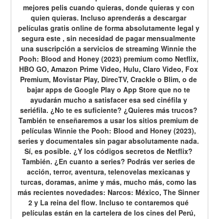
mejores pelis cuando quieras, donde quieras y con 
quien quieras. Incluso aprenderás a descargar 
películas gratis online de forma absolutamente legal y 
segura este , sin necesidad de pagar mensualmente 
una suscripción a servicios de streaming Winnie the 
Pooh: Blood and Honey (2023) premium como Netflix, 
HBO GO, Amazon Prime Video, Hulu, Claro Video, Fox 
Premium, Movistar Play, DirecTV, Crackle o Blim, o de 
bajar apps de Google Play o App Store que no te 
ayudarán mucho a satisfacer esa sed cinéfila y 
seriéfila. ¿No te es suficiente? ¿Quieres más trucos? 
También te enseñaremos a usar los sitios premium de 
películas Winnie the Pooh: Blood and Honey (2023), 
series y documentales sin pagar absolutamente nada. 
Sí, es posible. ¿Y los códigos secretos de Netflix? 
También. ¿En cuanto a series? Podrás ver series de 
acción, terror, aventura, telenovelas mexicanas y 
turcas, doramas, anime y más, mucho más, como las 
más recientes novedades: Narcos: México, The Sinner 
2 y La reina del flow. Incluso te contaremos qué 
películas están en la cartelera de los cines del Perú, 